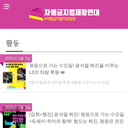
Skip
메뉴열기
to
content
활동
2025년 2월 3일
평등으로 가는 수요일! 윤석열 퇴진을 비추는
LED 차량 후원 ❤️
243
윤석열퇴진
차량후원
평등으로가는수요일
2025년 2월 2일
[집회+행진] 윤석열 퇴진! 평등으로 가는 수요일
<💪페미-퀴어와 함께! 혐오는 퇴진, 평등은 전진
232