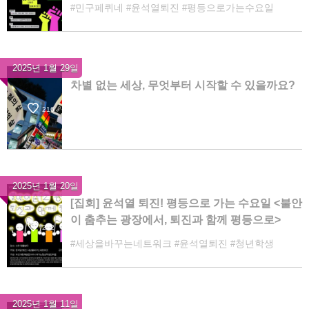
🌈>
민구페퀴네
윤석열퇴진
평등으로가는수요일
2025년 1월 29일
차별 없는 세상, 무엇부터 시작할 수 있을까요?
216
2025년 1월 20일
[집회] 윤석열 퇴진! 평등으로 가는 수요일 <불안
이 춤추는 광장에서, 퇴진과 함께 평등으로>
242
세상을바꾸는네트워크
윤석열퇴진
청년학생
2025년 1월 11일