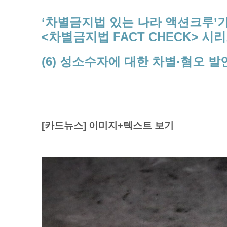
‘차별금지법 있는 나라 액션크루’
<차별금지법 FACT CHECK> 시
(6) 성소수자에 대한 차별·혐오 발
[카드뉴스] 이미지+텍스트 보기