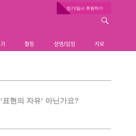
정기/일시 후원하기
검
색:
보기
활동
성명/입장
자료
 ‘표현의 자유’ 아닌가요?