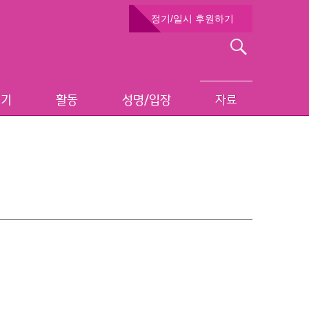
정기/일시 후원하기
검
색:
보기
활동
성명/입장
자료