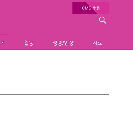
CMS 후원
검
색:
보기
활동
성명/입장
자료