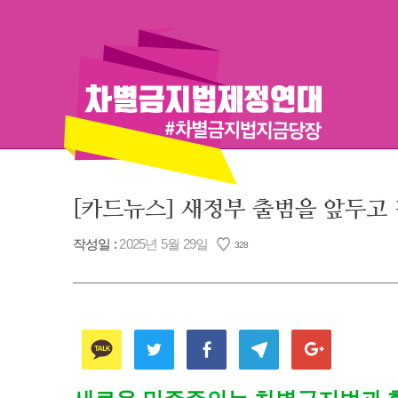
Skip
to
content
[카드뉴스] 새정부 출범을 앞두고
작성일 :
2025년 5월 29일
328