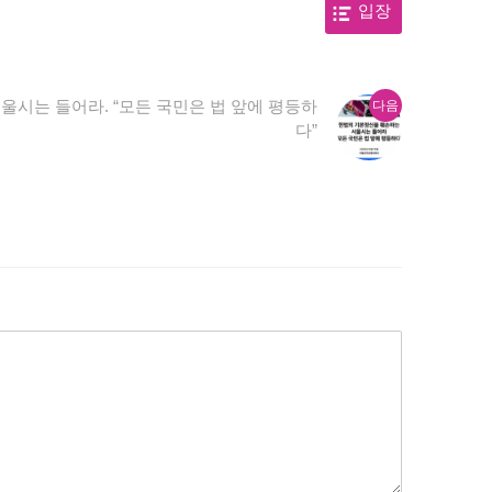
입장
다
시는 들어라. “모든 국민은 법 앞에 평등하
다음
음
다”
글: