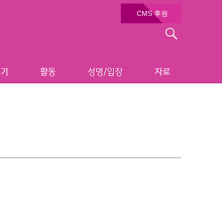
CMS 후원
검
색:
보기
활동
성명/입장
자료