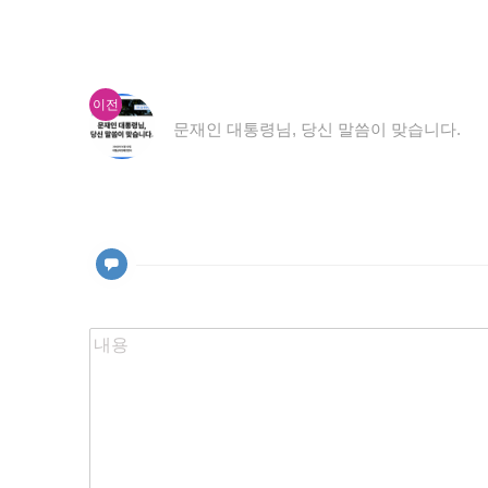
이
글
이전
전
문재인 대통령님, 당신 말씀이 맞습니다.
내
글:
비
게
이
션