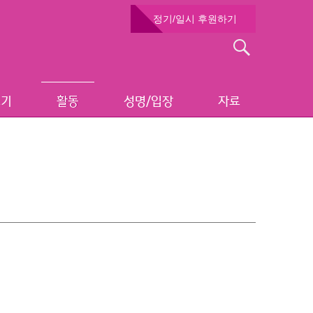
정기/일시 후원하기
검
색:
보기
활동
성명/입장
자료