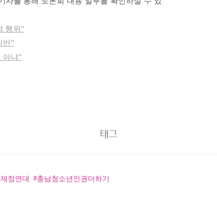
기사를 통해 토론회 내용 일부를 확인하실 수 있
적 행위”
위반”
 아냐”
태그
법제정연대
충남청소년인권더하기