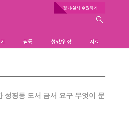
정기/일시 후원하기
검
색:
보기
활동
성명/입장
자료
향한 성평등 도서 금서 요구 무엇이 문