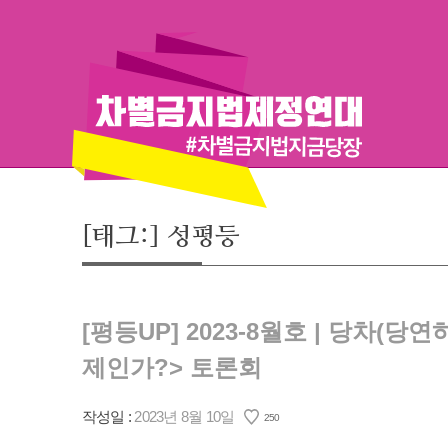
Skip
to
content
[태그:]
성평등
[평등UP] 2023-8월호 | 당차
제인가?> 토론회
작성일 :
2023년 8월 10일
250