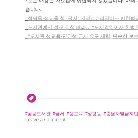
*토론 내용은 자료집에 취합되지 않았습니다. 아래 
습니다.
–
성평등·성교육 책 ‘금서’ 지정?…“검열이자 반헌법
–
도서관에서 성·인권책 빼라… “도서검열이자 헌법
–
“도서관 성교육·인권책 금서 요구 세력, 단순한 보수
공공도서관
금서
성교육
성평등
충남차별금지
on
Leave a Comment
[평
등