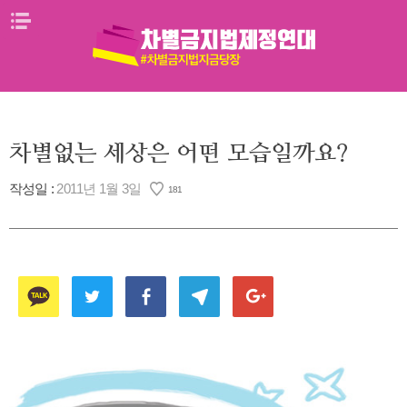
Skip
메뉴열기
to
content
차별없는 세상은 어떤 모습일까요?
작성일 :
2011년 1월 3일
181