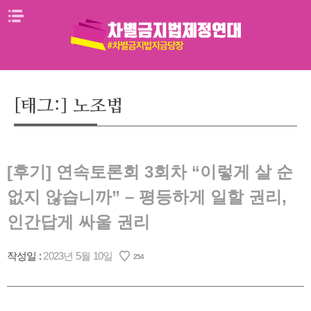
Skip
메뉴열기
to
content
[태그:]
노조법
[후기] 연속토론회 3회차 “이렇게 살 순
없지 않습니까” – 평등하게 일할 권리,
인간답게 싸울 권리
작성일 :
2023년 5월 10일
254