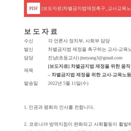
[보도자료]차별금지법제정촉구_교사교육노동자
보 도 자 료
수신
각 언론사 정치부, 사회부 담당
발신
차별금지법 제정을 촉구하는 교사-교육
담당
진냥(초등교사) jinnyang3@gmail.com
[보도자료] 차별금지법 제정을 위한 움
제목
– 차별금지법 제정을 위한 교사-교육노
발송일
2022년 5월 11일(수)
1. 인권과 평화의 인사를 전합니다.
2. 코로나19 방역지침이 완화되고 사회활동이 활