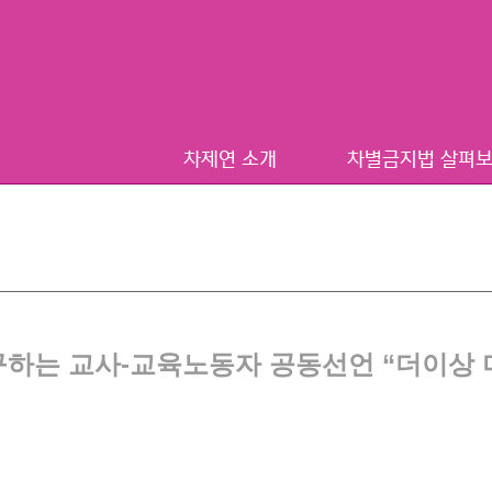
차제연 소개
차별금지법 살펴
하는 교사-교육노동자 공동선언 “더이상 미룰