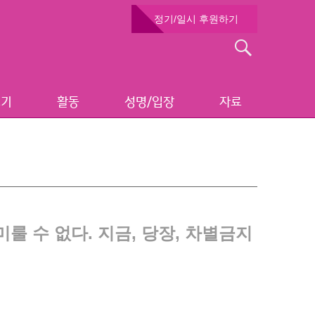
정기/일시 후원하기
검
색:
보기
활동
성명/입장
자료
 수 없다. 지금, 당장, 차별금지