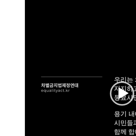
비
디
오
플
레
이
어