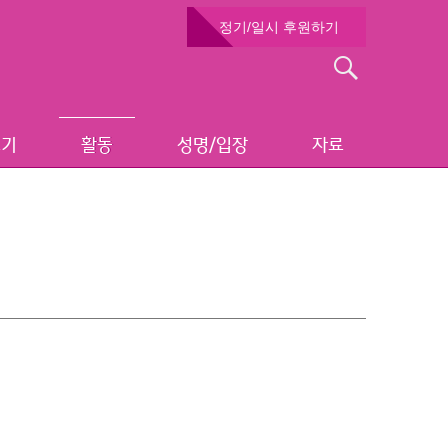
정기/일시 후원하기
검
색:
보기
활동
성명/입장
자료