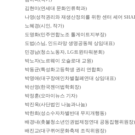
김현미(연세대 문화인류학과)
나영(성적권리와 재생산정의를 위한 센터 셰어 SHAR
노혜경(시인, 작가)
도명화(민주연합노조 톨게이트지부장)
도법(스님, 인드라망 생명공동체 상임대표)
민경남(청소노동자, LG트윈타워분회)
박노자(노르웨이 오슬로대 교원)
박동균(특성화고등학생 권리 연합회)
박명애(대구장애인차별철폐연대 상임대표)
박선영(한국젠더법학회장)
박정훈(오마이뉴스 기자)
박진옥(사단법인 나눔과나눔)
박한희(성소수자차별반대 무지개행동)
배경내(촛불청소년인권법제정연대 공동집행위원장)
배진교(대구퀴어문화축제 조직위원장)