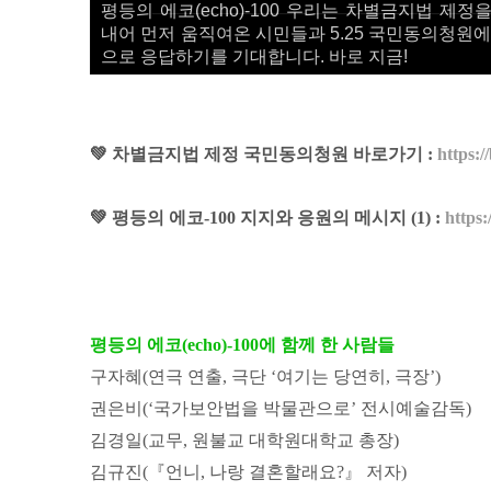
평등의 에코(echo)-100 우리는 차별금지법 제
내어 먼저 움직여온 시민들과 5.25 국민동의청원에
으로 응답하기를 기대합니다. 바로 지금!
💚 차별금지법 제정 국민동의청원 바로가기 :
https:/
💚 평등의 에코-100 지지와 응원의 메시지 (1) :
https:
평등의 에코(echo)-100에 함께 한 사람들
구자혜(연극 연출, 극단 ‘여기는 당연히, 극장’)
권은비(‘국가보안법을 박물관으로’ 전시예술감독)
김경일(교무, 원불교 대학원대학교 총장)
김규진(『언니, 나랑 결혼할래요?』 저자)