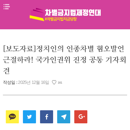
Skip
메뉴열기
to
content
[보도자료]정치인의 인종차별 혐오발언
근절하라! 국가인권위 진정 공동 기자회
견
작성일 :
2025년 12월 16일
161