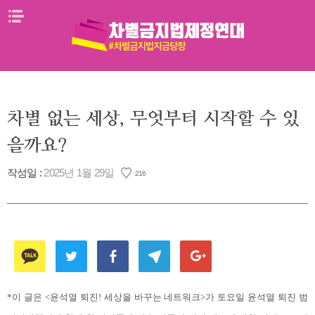
Skip
메뉴열기
to
content
차별 없는 세상, 무엇부터 시작할 수 있
을까요?
작성일 :
2025년 1월 29일
216
*이 글은 <윤석열 퇴진! 세상을 바꾸는 네트워크>가 토요일 윤석열 퇴진 범