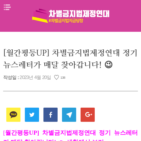
Skip
메뉴열기
to
content
[월간평등UP] 차별금지법제정연대 정기
뉴스레터가 매달 찾아갑니다! 😉
작성일 :
2023년 4월 20일
138
[
월간평등UP] 차별금지법제정연대 정기 뉴스레터