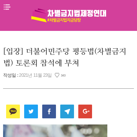
Skip
메뉴열기
to
content
[입장] 더불어민주당 평등법(차별금지
법) 토론회 참석에 부쳐
작성일 :
2021년 11월 23일
343