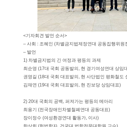
<기자회견 발언 순서>
– 사회 : 조혜인 (차별금지법제정연대 공동집행위원
– 발언
1) 차별금지법의 긴 여정과 평등의 과제
최순영 (17대 국회 공동발의, 현 경기여성연대 상임
권영길 (18대 국회 대표발의, 현 사단법인 평화철도
김재연 (19대 국회 대표발의, 현 진보당 상임대표)
2) 20대 국회의 공백, 퍼져가는 평등의 메아리
최용기 (전국장애인차별철폐연대 공동대표)
장이정수 (여성환경연대 활동가, 이사)
한상희 (헌법학자, 건국대 법학전문대학원 교수)