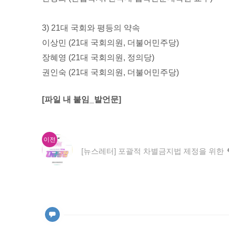
3) 21대 국회와 평등의 약속
이상민 (21대 국회의원, 더불어민주당)
장혜영 (21대 국회의원, 정의당)
권인숙 (21대 국회의원, 더불어민주당)
[파일 내
붙임
_
발언문
]
이
글
이전
전
[뉴스레터] 포괄적 차별금지법 제정을 위한 
내
글:
비
게
이