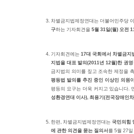
차별금지법제정연대는 더불어민주당 이상
구
하는 기자회견을
5
월
31
일
(
월
)
오전
1
기자회견에는
17
대 국회에서 차별금지
지법을 대표 발의
(2011
년
12
월
)
한 권영
금지법의 의미를 짚고 조속한 제정을 촉
평등법 발의를 추진 중인 이상민 의원이
평등의 요구는 더욱 커지고 있습니다.
성환경연대 이사
),
최용기
(
전국장애인차
한편, 차별금지법제정연대는
국민의힘 
에 관한 의견을 묻는 질의서
를 5월 27