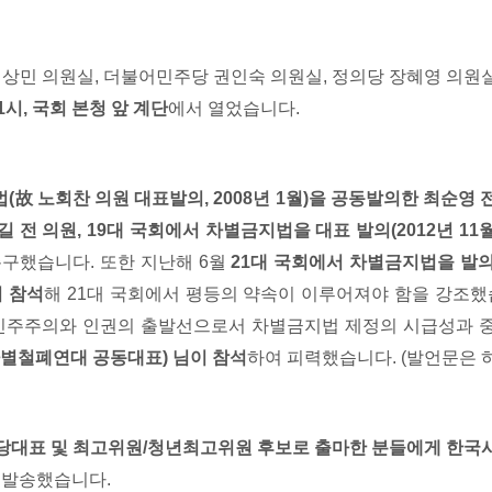
민 의원실, 더불어민주당 권인숙 의원실, 정의당 장혜영 의
1
시
,
국회 본청 앞 계단
에서 열었습니다.
법
(
故
노회찬 의원 대표발의
, 2008
년
1
월
)
을 공동발의한 최순영 
길 전 의원
, 19
대 국회에서 차별금지법을 대표 발의
(2012
년
11
구했습니다. 또한 지난해 6월
21
대 국회에서 차별금지법을 발의
 참석
해 21대 국회에서 평등의 약속이 이루어져야 함을 강조했
 민주주의와 인권의 출발선으로서 차별금지법 제정의 시급성과 
별철폐연대 공동대표
)
님이 참석
하여 피력했습니다. (발언문은 
당대표 및 최고위원
/
청년최고위원 후보로 출마한 분들에게 한국
일 발송했습니다.