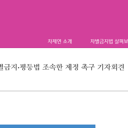
차제연 소개
차별금지법 살펴
차별금지‧평등법 조속한 제정 촉구 기자회견