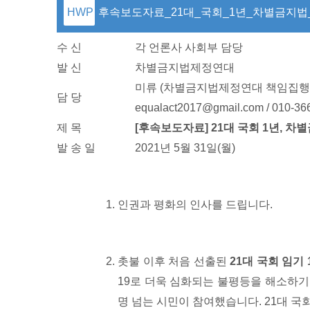
후속보도자료_21대_국회_1년_차별금지법_
수 신
각 언론사 사회부 담당
발 신
차별금지법제정연대
미류 (차별금지법제정연대 책임집행
담 당
equalact2017@gmail.com / 010-36
제 목
[
후속보도자료
] 21
대 국회
1
년
,
차별
발 송 일
2021년 5월 31일(월)
인권과 평화의 인사를 드립니다.
촛불 이후 처음 선출된
21
대 국회 임기
19로 더욱 심화되는 불평등을 해소하기
명 넘는 시민이 참여했습니다. 21대 국