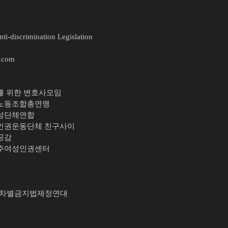
ti-discrimination Legislation
.com
를 위한 변호사모임
주노동조합총연맹
여성단체연합
이인권운동단체 친구사이
공감
이주여성인권센터
617 차별금지법제정연대