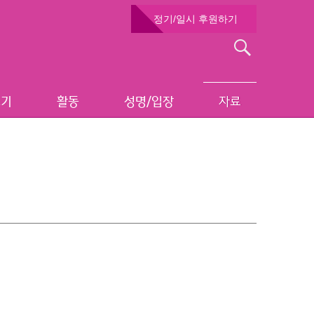
정기/일시 후원하기
검
색:
보기
활동
성명/입장
자료