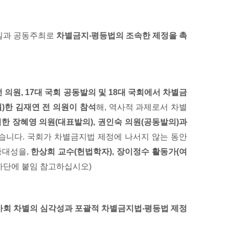
원실과 공동주최로
차별금지
‧
평등법의 조속한 제정을 촉
전 의원
, 17
대 국회 공동발의 및
18
대 국회에서 차별금
월
)
한 김재연 전 의원이 참석
해, 역사적 과제로서 차별
한 장혜영 의원
(
대표발의
),
권인숙 의원
(
공동발의
)
과
습니다. 국회가 차별금지법 제정에 나서지 않는 동안
중대성을,
한상희 교수
(
헌법학자
),
장이정수 활동가
(
여
하단에 붙임 참고하십시오)
사회 차별의 심각성과 포괄적 차별금지법
‧
평등법 제정