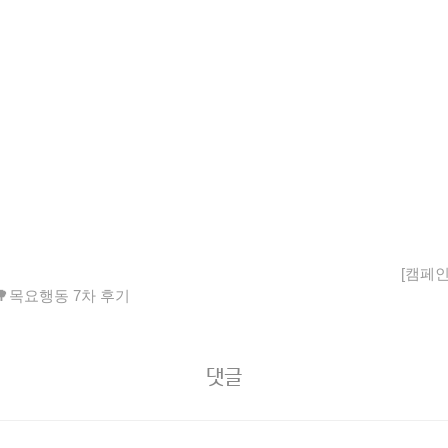
[캠페인
🌳목요행동 7차 후기
댓글