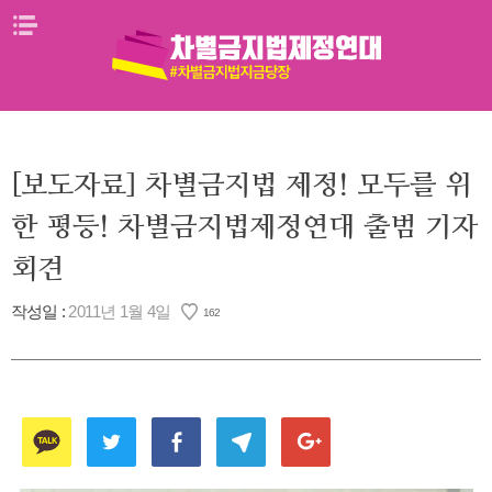
Skip
메뉴열기
to
content
[보도자료] 차별금지법 제정! 모두를 위
한 평등! 차별금지법제정연대 출범 기자
회견
작성일 :
2011년 1월 4일
162