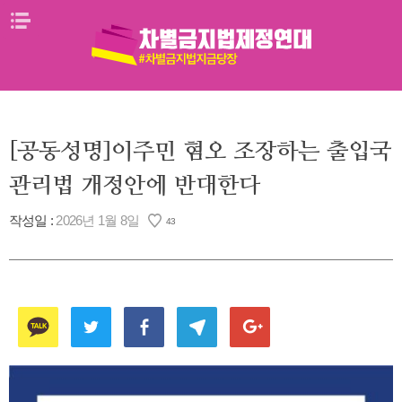
Skip
메뉴열기
to
content
[공동성명]이주민 혐오 조장하는 출입국
관리법 개정안에 반대한다
작성일 :
2026년 1월 8일
43