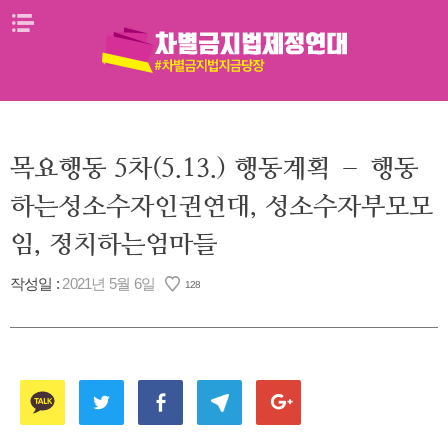
Skip
메뉴열기
to
content
목요행동 5차(5.13.) 행동계획 – 행동
하는성소수자인권연대, 성소수자부모모
임, 정치하는엄마들
작성일 :
2021년 5월 6일
128