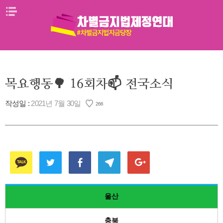
Skip
메뉴열기
to
content
목요행동🌳 16회차📫 전국소식
작성일 :
2021년 7월 30일
266
울산
충북