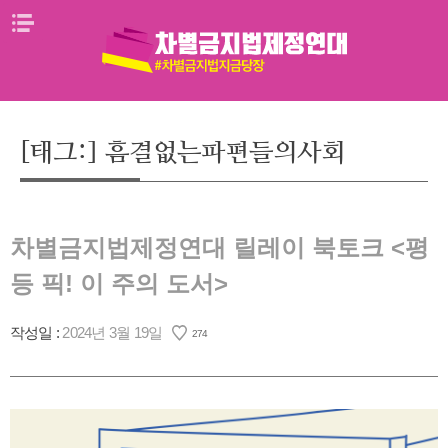
Skip
메뉴열기
to
content
[태그:]
흠결없는파편들의사회
차별금지법제정연대 릴레이 북토크 <평
등 픽! 이 주의 도서>
작성일 :
2024년 3월 19일
274