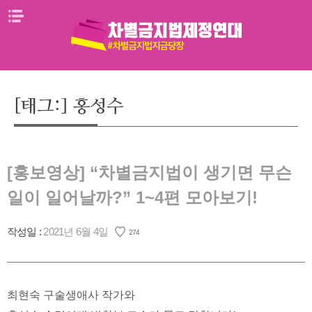
Skip
메뉴열기
to
content
[태그:]
홍성수
[홍보영상] “차별금지법이 생기면 무슨
일이 일어날까?” 1~4편 모아보기!
작성일 :
2021년 6월 4일
274
최현숙 구술생애사 작가와