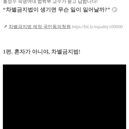
홍성수 숙명여대 법학부 교수가 묻고 답합니다!
“차별금지법이 생기면 무슨 일이 일어날까?”
🙄
📌
차별금지법 제정 국민동의청원
https://bit.ly/equality100000
1편. 혼자가 아니야, 차별금지법!