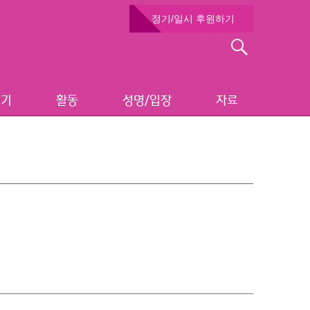
정기/일시 후원하기
검
색:
보기
활동
성명/입장
자료