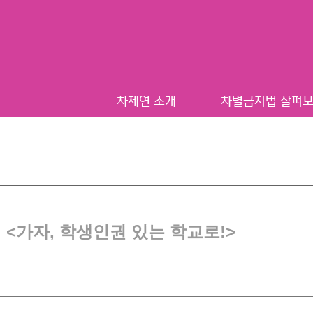
차제연 소개
차별금지법 살펴
집회 <가자, 학생인권 있는 학교로!>