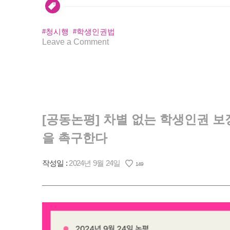
청시행
학생인권법
on
Leave a Comment
🏳️‍🌈
학
생
인
권
법
[공동논평] 차별 없는 학생인권 보
제
을 촉구한다
정
촉
작성일 :
2024년 9월 24일
구
149
집
중
집
회
<