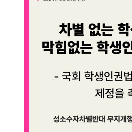
가
자,
학
생
인
권
있
는
학
교
로!>