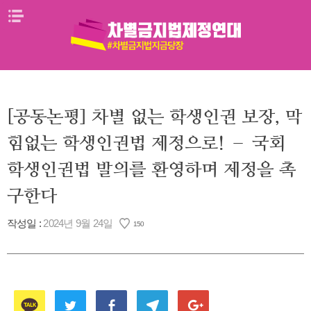
Skip
메뉴열기
to
content
[공동논평] 차별 없는 학생인권 보장, 막
힘없는 학생인권법 제정으로! – 국회
학생인권법 발의를 환영하며 제정을 촉
구한다
작성일 :
2024년 9월 24일
150