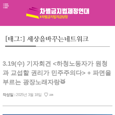
Skip
메뉴열기
to
content
[태그:]
세상을바꾸는네트워크
3.19(수) 기자회견 <하청노동자가 원청
과 교섭할 권리가 민주주의다> + 파면을
부르는 광장노래자랑🥁
작성일 :
2025년 3월 18일
226