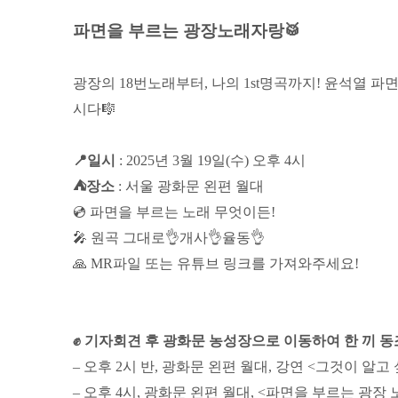
파면을 부르는 광장노래자랑🥁
광장의 18번노래부터, 나의 1st명곡까지! 윤석열 
시다🎼
📍일시
: 2025년 3월 19일(수) 오후 4시
⛺️장소
: 서울 광화문 왼편 월대
💿 파면을 부르는 노래 무엇이든!
🎤 원곡 그대로👌개사👌율동👌
🙏 MR파일 또는 유튜브 링크를 가져와주세요!
✊ 기자회견 후 광화문 농성장으로 이동하여 한 끼 
– 오후 2시 반, 광화문 왼편 월대, 강연 <그것이 알
– 오후 4시, 광화문 왼편 월대, <파면을 부르는 광장