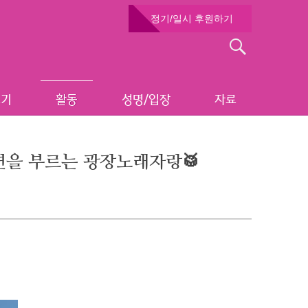
정기/일시 후원하기
검
색:
보기
활동
성명/입장
자료
파면을 부르는 광장노래자랑🥁