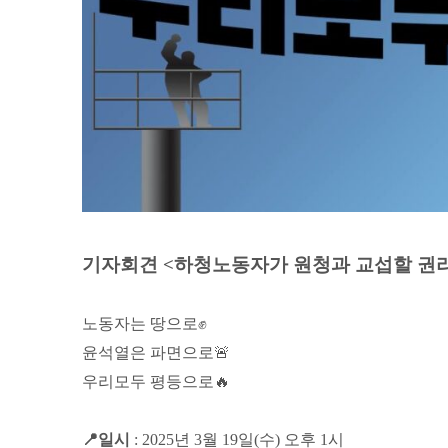
기자회견 <하청노동자가 원청과 교섭할 권
노동자는 땅으로✊
윤석열은 파면으로🚨
우리모두 평등으로🔥
📍일시
: 2025년 3월 19일(수) 오후 1시