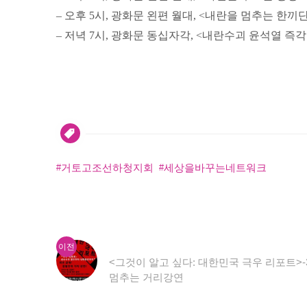
– 오후 5시, 광화문 왼편 월대, <내란을 멈추는 한끼
– 저녁 7시, 광화문 동십자각, <내란수괴 윤석열 즉각
거토고조선하청지회
세상을바꾸는네트워크
이
글
이전
전
<그것이 알고 싶다: 대한민국 극우 리포트>-3
내
글:
멈추는 거리강연
비