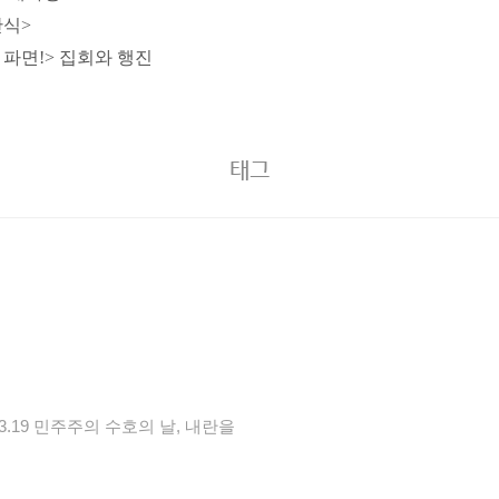
단식>
 파면!> 집회와 행진
태그
.19 민주주의 수호의 날, 내란을