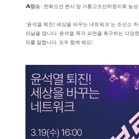
⛺️장소
: 한화오션 본사 앞 거통고조선하청지회 농성
‘윤석열 퇴진! 세상을 바꾸는 네트워크’는 조선소 
의날을 엽니다. 윤석열 즉각 파면을 촉구하는 다양
의를 말합니다. 모두 함께 해요!