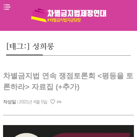
Skip
메뉴열기
to
content
[태그:]
성희롱
차별금지법 연속 쟁점토론회 <평등을 토
론하라> 자료집 (+추가)
작성일 :
2021년 4월 5일
376