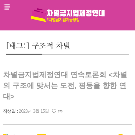
Skip
메뉴열기
to
content
[태그:]
구조적 차별
차별금지법제정연대 연속토론회 <차별
의 구조에 맞서는 도전, 평등을 향한 연
대>
작성일 :
2023년 3월 15일
370