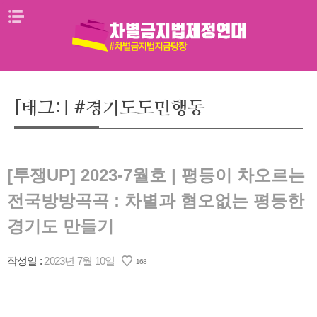
Skip
메뉴열기
to
content
[태그:]
#경기도도민행동
[투쟁UP] 2023-7월호 | 평등이 차오르는
전국방방곡곡 : 차별과 혐오없는 평등한
경기도 만들기
작성일 :
2023년 7월 10일
168