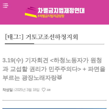
Skip
메뉴열기
to
content
[태그:]
거토고조선하청지회
3.19(수) 기자회견 <하청노동자가 원청
과 교섭할 권리가 민주주의다> + 파면을
부르는 광장노래자랑🥁
작성일 :
2025년 3월 18일
228