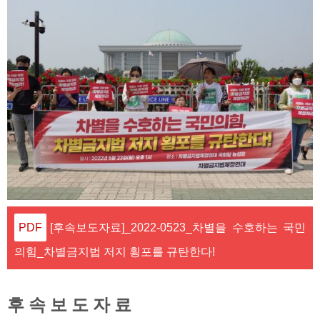
[후속보도자료]_2022-0523_차별을 수호하는 국민
의힘_차별금지법 저지 횡포를 규탄한다!
후 속 보 도 자 료