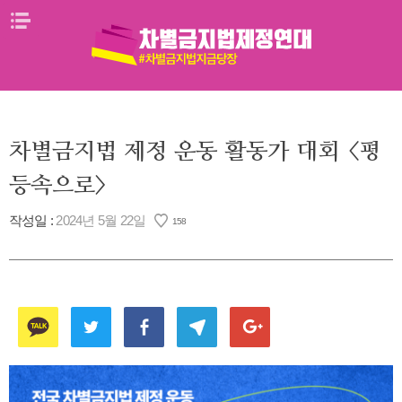
Skip
메뉴열기
to
content
차별금지법 제정 운동 활동가 대회 <평
등속으로>
작성일 :
2024년 5월 22일
158