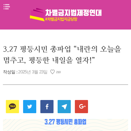
Skip
메뉴열기
to
content
3.27 평등시민 총파업 “내란의 오늘을
멈추고, 평등한 내일을 열자!”
작성일 :
2025년 3월 23일
210