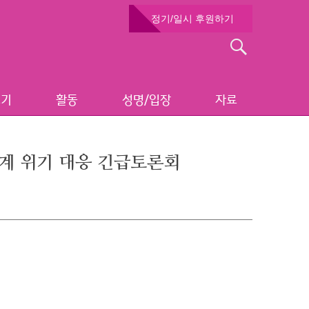
정기/일시 후원하기
검
색:
보기
활동
성명/입장
자료
장체계 위기 대응 긴급토론회