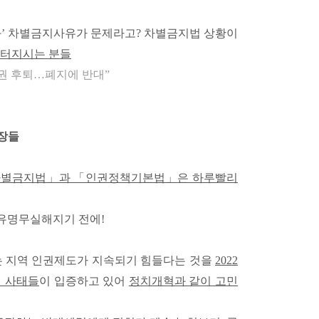
전과’ 차별금지사유가 문제라고? 차별금지법 상황이
터지시는 분들
인권 후퇴…폐지에 반대”
문장들
차별금지법」과 「인권정책기본법」
은 하루빨리
 유명무실해지기 전에!
는 지역 인권제도가 지속되기 힘들다는 것을
2022
의 사태들
이 입증하고 있어
정치개혁과 같이 고민