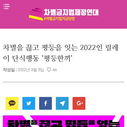
Skip
메뉴열기
to
content
차별을 끊고 평등을 잇는 2022인 릴레
이 단식행동 ‘평등한끼’
작성일 :
2022년 3월 9일
325