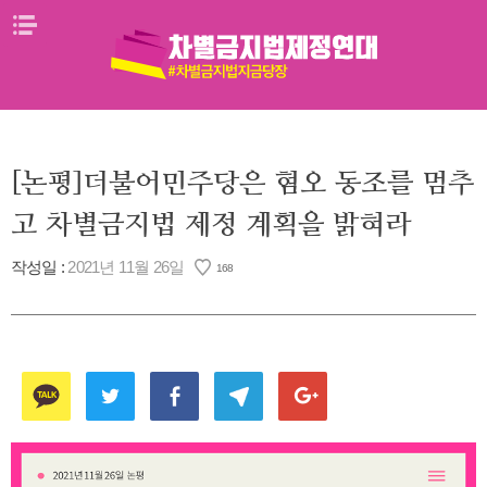
Skip
메뉴열기
to
content
[논평]더불어민주당은 혐오 동조를 멈추
고 차별금지법 제정 계획을 밝혀라
작성일 :
2021년 11월 26일
168