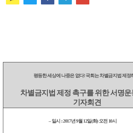
평등한 세상에 나중은 없다
!
국회는 차별금지법 제정
차별금지법 제정 촉구를 위한 서명운
기자회견
–
일시
: 2017
년
9
월
12
일
(
화
)
오전
10
시