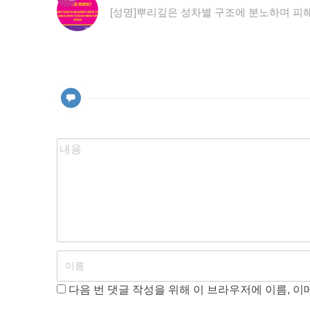
글
전
[성명]뿌리깊은 성차별 구조에 분노하며 피
내
글:
비
게
이
션
다음 번 댓글 작성을 위해 이 브라우저에 이름, 