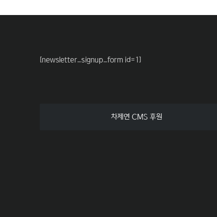
[newsletter_signup_form id=1]
차제연 CMS 후원