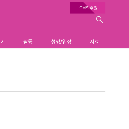
CMS 후원
검
색:
보기
활동
성명/입장
자료