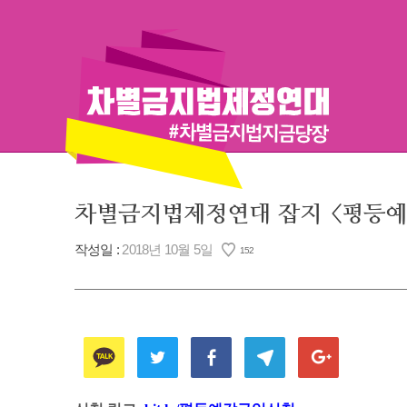
Skip
to
content
차별금지법제정연대 잡지 <평등예
작성일 :
2018년 10월 5일
152