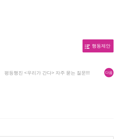
행동제안
다
평등행진 <우리가 간다> 자주 묻는 질문!!!
다음
음
글: