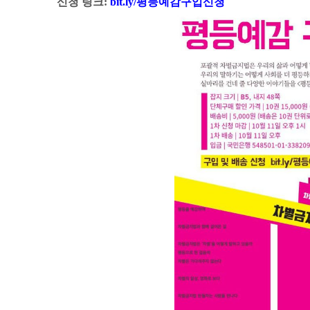
신청 링크:
bit.ly/평등예감구입신청