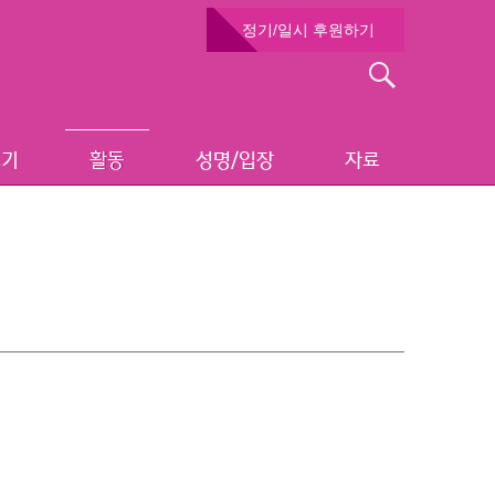
정기/일시 후원하기
검
색:
보기
활동
성명/입장
자료