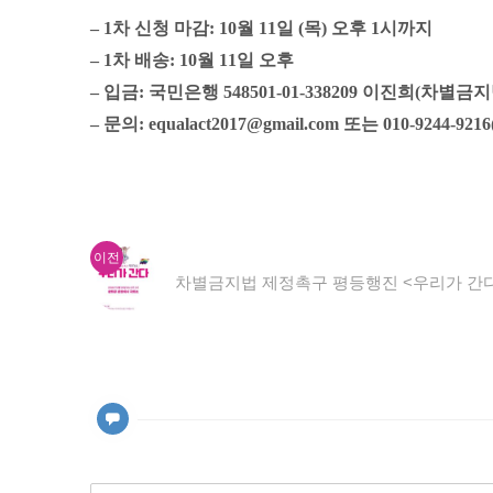
– 1차 신청 마감: 10월 11일 (목) 오후 1시까지
– 1차 배송: 10월 11일 오후
– 입금: 국민은행 548501-01-338209 이진희(차별
– 문의: equalact2017@gmail.com 또는 010-9244
이
글
이전
전
차별금지법 제정촉구 평등행진 <우리가 간다>,
내
글:
비
게
이
션