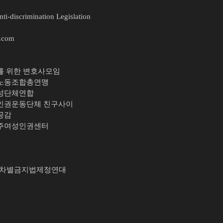
ti-discrimination Legislation
.com
를 위한 변호사모임
주노동조합총연맹
여성단체연합
이인권운동단체 친구사이
공감
이주여성인권센터
617 차별금지법제정연대