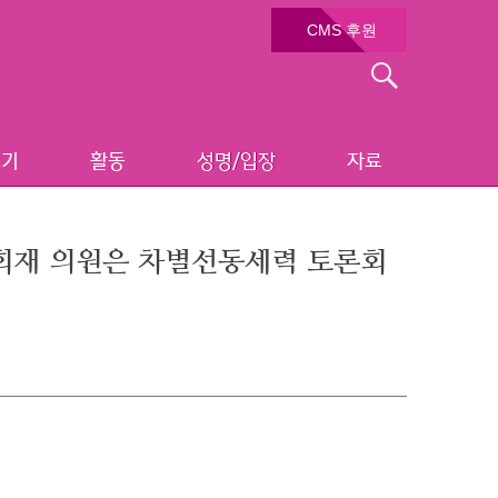
CMS 후원
검
색:
보기
활동
성명/입장
자료
김회재 의원은 차별선동세력 토론회