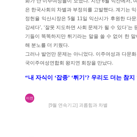
화가 난 이주여성들이 모였다. 지난 6월 익산에서,
은 한국사회의 차별과 부정의를 고발했다. 계기는 익
정헌율 익산시장은 5월 11일 익산시가 후원한 다
강세다’, ‘잘못 지도하면 사회 문제가 될 수 있다’는
기들이 똑똑하지만 튀기라는 말을 쓸 수 없어 한 말
해 분노를 더 키웠다.
그러나 발언만 문제는 아니었다. 이주여성과 다문화
국이주여성연합회 왕지연 회장을 만났다.
“내 자식이 ‘잡종’ ‘튀기’? 우리도 더는 참지
이
글
이전
전
[9월 연속기고] 괴롭힘과 차별
내
글:
비
게