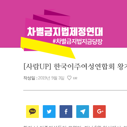
Skip
to
content
[사람UP] 한국이주여성연합회 왕
작성일 :
2019년 9월 3일
132