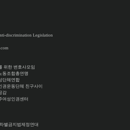
ti-discrimination Legislation
.com
를 위한 변호사모임
주노동조합총연맹
여성단체연합
이인권운동단체 친구사이
공감
이주여성인권센터
617 차별금지법제정연대