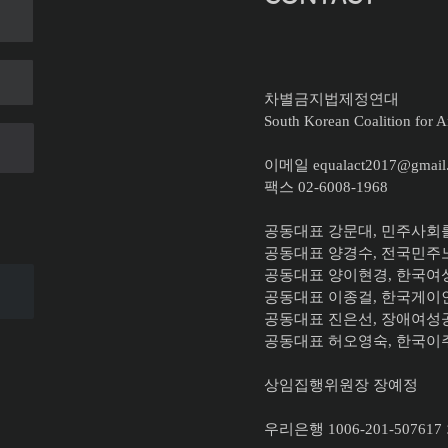
차별금지법제정연대
South Korean Coalition for An
이메일 equalact2017@gmail
팩스 02-6008-1968
공동대표 강문대, 민주사회
공동대표 양경수, 전국민
공동대표
양이현경, 한국
공동대표 이종걸, 한국게
공동대표 진은선, 장애여성
공동대표 허오영숙, 한국
상임집행위원장 장예정
우리은행 1006-201-507