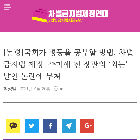
Skip
메뉴열기
to
content
[논평]국회가 평등을 공부할 방법, 차별
금지법 제정-추미애 전 장관의 ‘외눈’
발언 논란에 부쳐-
작성일 :
2021년 4월 26일
83