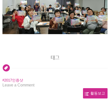
태그
2017인증샷
on
Leave a Comment
울
활동보고
산
지
역