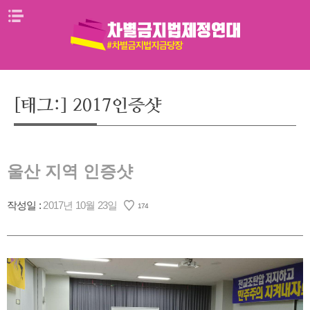
Skip
메뉴열기
to
content
[태그:]
2017인증샷
울산 지역 인증샷
작성일 :
2017년 10월 23일
174