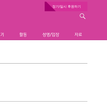
정기/일시 후원하기
검
색:
보기
활동
성명/입장
자료