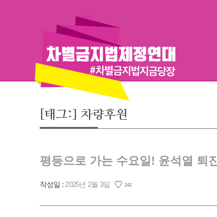
Skip
to
content
[태그:]
차량후원
평등으로 가는 수요일! 윤석열 퇴진을
작성일 :
2025년 2월 3일
242