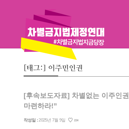
Skip
to
content
[태그:]
이주민인권
[후속보도자료] 차별없는 이주인권
마련하라!”
작성일 :
2025년 7월 9일
224