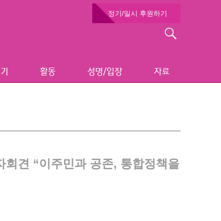
정기/일시 후원하기
검
색:
보기
활동
성명/입장
자료
회견 “이주민과 공존, 통합정책을