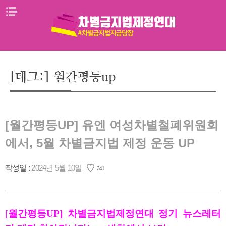
Skip
메뉴열기
to
content
[태그:]
월간평등up
[월간평등UP] 유엔 여성차별철폐위원회
에서, 5월 차별금지법 제정 운동 UP
작성일 :
2024년 5월 10일
241
[
월간평등UP] 차별금지법제정연대 정기 뉴스레터