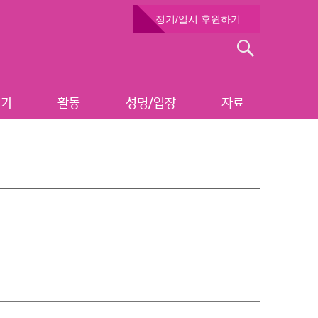
정기/일시 후원하기
검
색:
보기
활동
성명/입장
자료