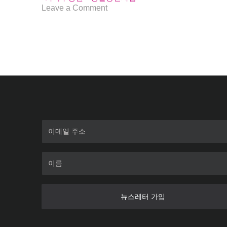
on
Leave a Comment
새
로
운
가
족
의
탄
생
:
생
활
동
반
자
법
뉴스레터 가입
제
정
을