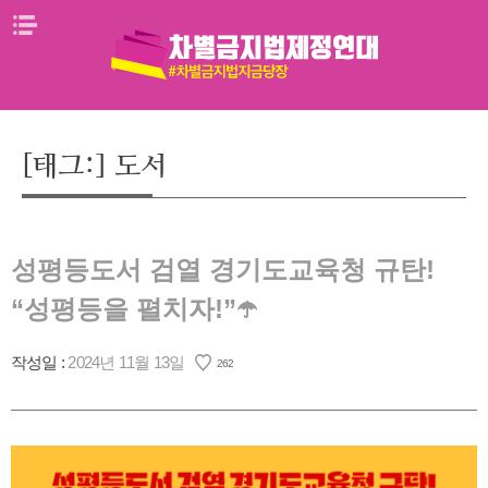
Skip
메뉴열기
to
content
[태그:]
도서
성평등도서 검열 경기도교육청 규탄!
“성평등을 펼치자!”☂️
작성일 :
2024년 11월 13일
262