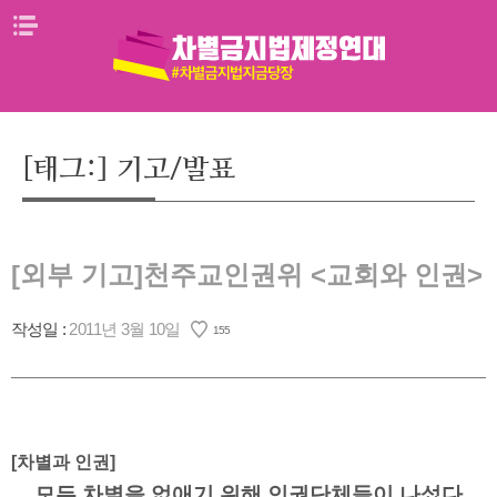
Skip
메뉴열기
to
content
[태그:]
기고/발표
[외부 기고]천주교인권위 <교회와 인권>
작성일 :
2011년 3월 10일
155
[차별과 인권]
모든 차별을 없애기 위해 인권단체들이 나섰다