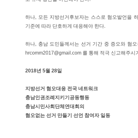
하나, 모든 지방선거후보자는 스스로 혐오발언을 
기준에 따라 단호하게 대응해야 한다.
하나, 충남 도민들께서는 선거 기간 중 증오와 혐
hrcomm2017@gmail.com 를 통해 적극 신고해주시
2018
년
5
월
28
일
지방선거 혐오대응 전국 네트워크
충남인권조례지키기공동행동
충남시민사회단체연대회의
혐오없는 선거 만들기 선언 참여자 일동