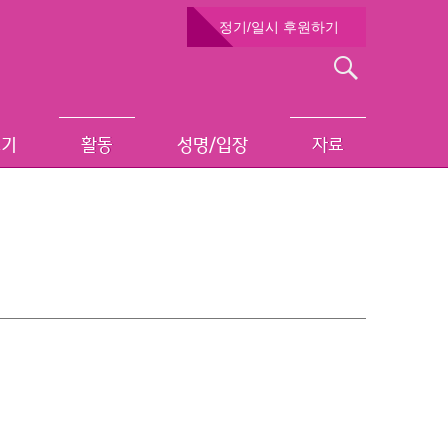
정기/일시 후원하기
검
색:
보기
활동
성명/입장
자료