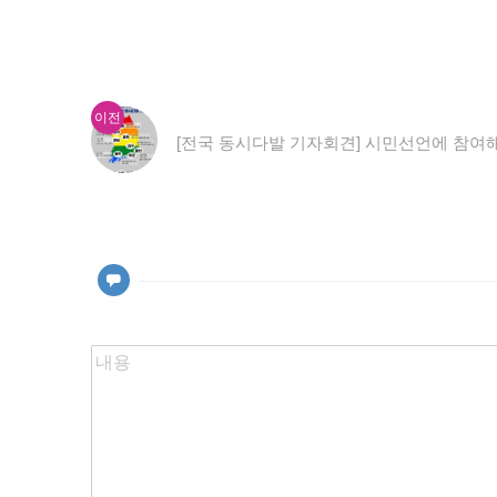
이
글
이전
전
[전국 동시다발 기자회견] 시민선언에 참여
내
글:
비
게
이
션